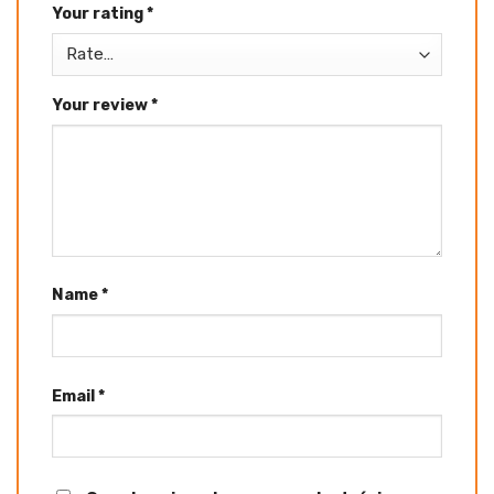
Your rating
*
Your review
*
Name
*
Email
*