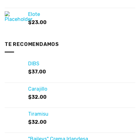
Elote
$
23.00
TE RECOMENDAMOS
DIBS
$
37.00
Carajillo
$
32.00
Tiramisu
$
32.00
"Baileys" Crema Irlandesa