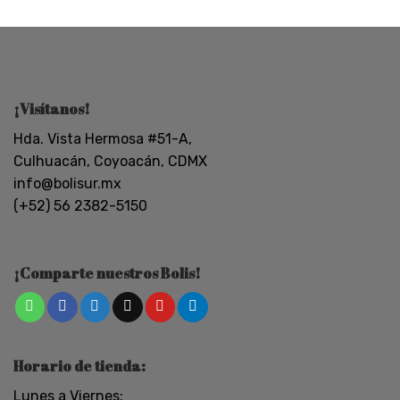
¡Visítanos!
Hda. Vista Hermosa #51-A,
Culhuacán, Coyoacán, CDMX
info@bolisur.mx
(+52) 56 2382-5150
¡Comparte nuestros Bolis!
Horario de tienda:
Lunes a Viernes: