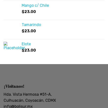
Mango c/ Chile
$
23.00
Tamarindo
$
23.00
Elote
$
23.00
¡Visítanos!
Hda. Vista Hermosa #51-A,
Culhuacán, Coyoacán, CDMX
info@bolisur.mx