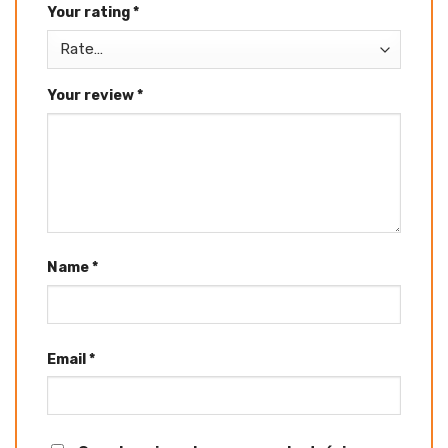
Your rating
*
Your review
*
Name
*
Email
*